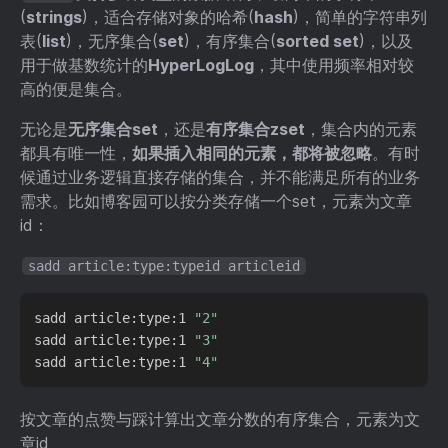
(
strings
)，适合存储对象的哈希(
hash
)，简单的字符串列
表(
list
)，无序集合(
set
)，有序集合(
sorted set
)，以及
用于做基数统计的
HyperLogLog
，其中使用频率相对较
高的便是集合。
无论是
无序集合set
，还是
有序集合zset
，集合内的元素
都具有唯一性，
如果插入相同的元素，都将被忽略
。有时
候通过业务逻辑直接存储的集合，并不能满足所有的业务
需求。比如博客园可以按分类存储一个set，元素为文章
id：
sadd article:type:typeid articleid
sadd article:type:1 
"2"
sadd article:type:1 
"3"
sadd article:type:1 
"4"
按文章的点赞与踩计算出文章分数的有序集合，元素为文
章id