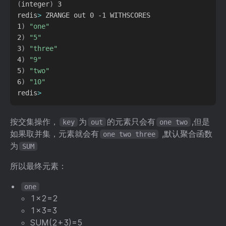
(
integer
)
 3

redis
>
 ZRANGE out 0 -1 WITHSCORES

1
)
"one"
2
)
"5"
3
)
"three"
4
)
"9"
5
)
"two"
6
)
"10"
redis
>
按交集操作，
为
的元素只会有
,但是
key
out
one two
如果取并集，元素就会有
,默认聚合函数
one two three
为
SUM
所以最终元素：
one
1x2=2
1x3=3
SUM(2+3)=5