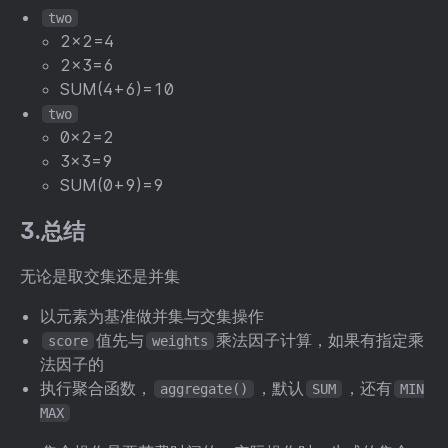
two
2x2=4
2x3=6
SUM(4+6)=10
two
0x2=2
3x3=9
SUM(0+9)=9
3.总结
无论是取交集还是并集
以元素为基准做并集与交集操作
值先与
乘法因子计算，如果有指定乘
score
weights
法因子的
执行聚合函数，
，默认
，还有
aggregate()
SUM
MIN
MAX