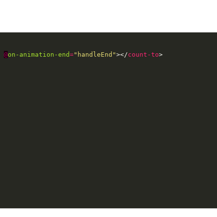
@
on-animation-end
=
"handleEnd"
></
count-to