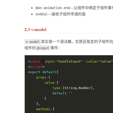
—父组件中绑定子组件事
@on-animation-end
—接收子组件传递的值
endVal
2.3 v-model
其实是一个语法糖，实质还是走的子组件
v-model
组件的
事件：
@input
<
input
@
input
=
"handleInput"
:value
=
"value"
<
script
export
default
props
:
value
:
type
:
default
:
''
methods
: