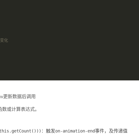
次dom更新数据后调用
函数或计算表达式。
：触发
事件，及传递值
this.getCount()))
on-animation-end