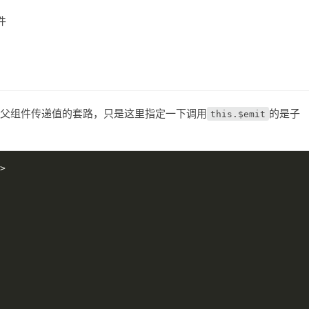
件
向父组件传递值的套路，只是这里指定一下调用
的是子
this.$emit