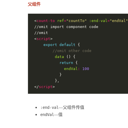
父组件
 <
count-to
ref
=
"countTo"
:end-val
=
"endVal"
 <
script
export
default
data
return
endVal
:
100
 </
script
—父组件传值
:end-val
—值
endVal