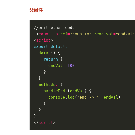
父组件
 <
count-to
ref
=
"countTo"
:end-val
=
"endVal"
<
script
export
default
data
return
endVal
:
100
methods
:
handleEnd
 (
endVal
console
.
log
(
'end -> '
, 
endVal
</
script