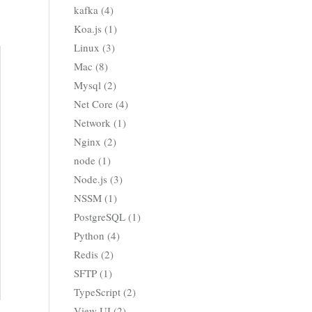
kafka (4)
Koa.js (1)
Linux (3)
Mac (8)
Mysql (2)
Net Core (4)
Network (1)
Nginx (2)
node (1)
Node.js (3)
NSSM (1)
PostgreSQL (1)
Python (4)
Redis (2)
SFTP (1)
TypeScript (2)
View UI (2)