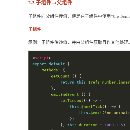
2.2 子组件→父组件
子组件向父组件传值，便是在子组件中使用*this.$emit(“e
子组件
示例：子组件传递值，并由父组件获取且作其他处理
<
script
export
default
methods
:
getCount
return
this
.
$refs
.
number
.
inner
emitEndEvent
setTimeout
this
.
$nextTick
this
.
$emit
(
'on-animati
            }, 
this
.
duration
*
1000
+
5