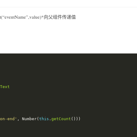
ventName”,value)*向父组件传递值
。
Text
on-end'
, Number(
this
.
getCount