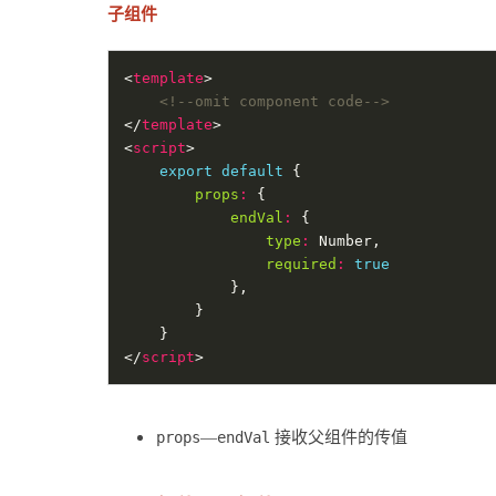
子组件
<
template
<!--omit component code-->
</
template
<
script
export
default
props
:
endVal
:
type
:
required
:
true
</
script
—
接收父组件的传值
props
endVal