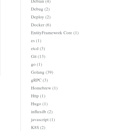
Debian (4)
Debug (2)
Deploy (2)
Docker (6)
EntityFramework Core (1)
es (1)
etcd (3)
Git (13)
go (1)
Golang (39)
gRPC (3)
Homebrew (1)
Http (1)
Hugo (1)
influxdb (2)
javascript (1)
K8S (2)