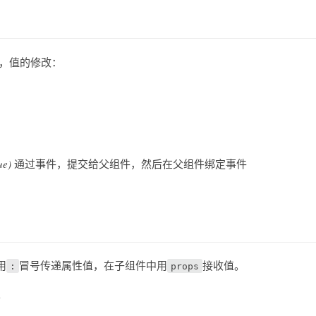
，值的修改：
ue)
通过事件，提交给父组件，然后在父组件绑定事件
用
冒号传递属性值，在子组件中用
接收值。
:
props
。