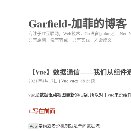
Garfield-加菲的博客
专注于IT互联网，Web技术，Go语言(golang)、.Net,.
只有原创，没有转载，只有实践，才会成文。
【Vue】数据通信——我们从组件
2021年4月17日
|
Vue
vuex
|
68
阅读
数据驱动视图更新
vue是
的框架, 所以对于vue来说
1.写在前面
崇尚或者说机制就是单向数据流。
Vue