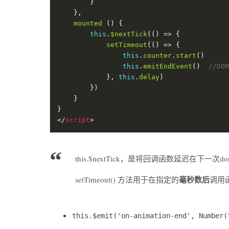
mounted
this
.
$nextTick
setTimeout
this
.
counter
.
start
this
.
emitEndEvent
()  
            }, 
this
.
delay
</
script
this.$nextTick，是将回调函数延迟在下一
毫秒数后
setTimeout() 方法用于在指定的
调用
this.$emit('on-animation-end', Number(