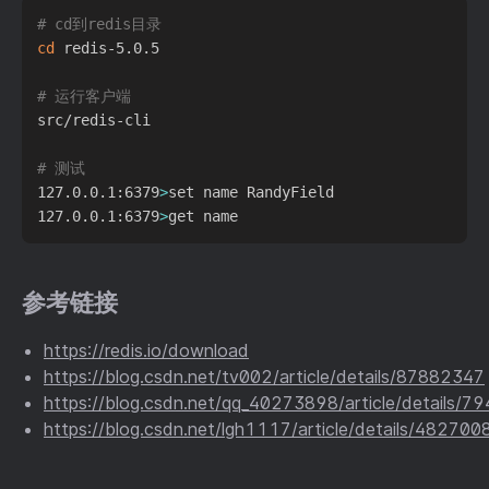
# cd到redis目录
cd
 redis-5.0.5

# 运行客户端
src/redis-cli

# 测试
127.0.0.1:6379
>
set name RandyField

127.0.0.1:6379
>
参考链接
https://redis.io/download
https://blog.csdn.net/tv002/article/details/87882347
https://blog.csdn.net/qq_40273898/article/details/
https://blog.csdn.net/lgh1117/article/details/482700