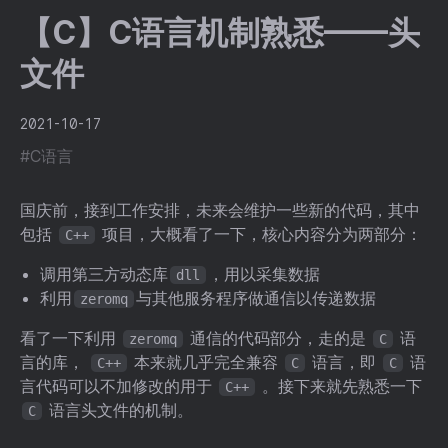
【C】C语言机制熟悉——头
文件
2021-10-17
#C语言
国庆前，接到工作安排，未来会维护一些新的代码，其中
包括
项目，大概看了一下，核心内容分为两部分：
C++
调用第三方动态库
，用以采集数据
dll
利用
与其他服务程序做通信以传递数据
zeromq
看了一下利用
通信的代码部分，走的是
语
zeromq
C
言的库，
本来就几乎完全兼容
语言，即
语
C++
C
C
言代码可以不加修改的用于
。接下来就先熟悉一下
C++
语言头文件的机制。
C