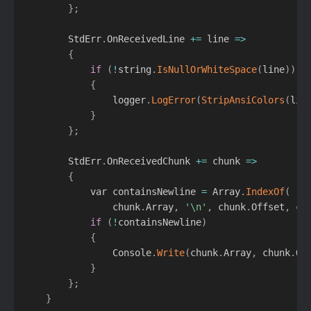
}
;
        StdErr
.
OnReceivedLine 
+=
 line 
=
>
{
if
(
!
string
.
IsNullOrWhiteSpace
(
line
)
)
{
                logger
.
LogError
(
StripAnsiColors
(
lin
}
}
;
        StdErr
.
OnReceivedChunk 
+=
 chunk 
=
>
{
            var containsNewline 
=
 Array
.
IndexOf
(
                chunk
.
Array
,
'\n'
,
 chunk
.
Offset
,
 ch
if
(
!
containsNewline
)
{
                Console
.
Write
(
chunk
.
Array
,
 chunk
.
Of
}
}
;
}