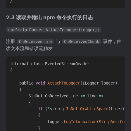
}
2.3 读取并输出 npm 命令执行的日志
npmScriptRunner.AttachToLogger(logger);
注册
与
事件，由
OnReceivedLine
OnReceivedChunk
读文本流和错误流触发：
{
    public 
void
AttachToLogger
(
ILogger logger
)
{
        StdOut
.
OnReceivedLine 
+=
 line 
=
>
{
if
(
!
string
.
IsNullOrWhiteSpace
(
line
)
)
{
                logger
.
LogInformation
(
StripAnsiColo
}