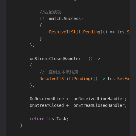
//匹配成功
if
(
match
.
Success
)
{
ResolveIfStillPending
(
(
)
=
>
 tcs
.
Set
}
}
;
        onStreamClosedHandler 
=
(
)
=
>
{
//一直到文本流结束
ResolveIfStillPending
(
(
)
=
>
 tcs
.
SetExce
}
;
        OnReceivedLine 
+=
 onReceivedLineHandler
;
        OnStreamClosed 
+=
 onStreamClosedHandler
;
return
 tcs
.
Task
;
}