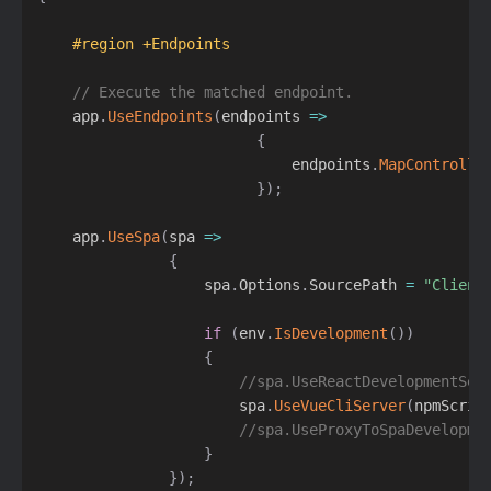
#region +Endpoints
// Execute the matched endpoint.
	app
.
UseEndpoints
(
endpoints 
=
>
{
                             endpoints
.
MapControlle
}
)
;
    app
.
UseSpa
(
spa 
=
>
{
                   spa
.
Options
.
SourcePath 
=
"Client
if
(
env
.
IsDevelopment
(
)
)
{
//spa.UseReactDevelopmentSer
                       spa
.
UseVueCliServer
(
npmScrip
//spa.UseProxyToSpaDevelopme
}
}
)
;