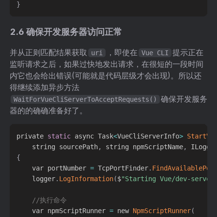
}
2.6 确保开发服务器访问正常
并从正则匹配结果获取
，即使在
提示正在
uri
Vue CLI
监听请求之后，如果过快地发出请求，在很短的一段时间
内它也会给出错误(可能就是代码层级才会出现)。所以还
得继续添加异步方法
确保开发服务
WaitForVueCliServerToAcceptRequests()
器的的确确准备好了。
private 
static
 async Task
<
VueCliServerInfo
>
StartVu
    string sourcePath
,
 string npmScriptName
,
 ILogge
{
    var portNumber 
=
 TcpPortFinder
.
FindAvailablePor
    logger
.
LogInformation
(
$
"Starting Vue/dev-server
//执行命令
    var npmScriptRunner 
=
 new 
NpmScriptRunner
(