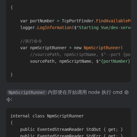
{
    var portNumber 
=
 TcpPortFinder
.
FindAvailablePor
    logger
.
LogInformation
(
$
"Starting Vue/dev-server
//执行命令
    var npmScriptRunner 
=
 new 
NpmScriptRunner
(
//sourcePath, npmScriptName, $"--port {port
        sourcePath
,
 npmScriptName
,
 $
"{portNumber}"
)
}
内部便在开始调用 node 执行 cmd 命
NpmScriptRunner
令:
{
    public EventedStreamReader StdOut 
{
 get
;
}
    public EventedStreamReader StdErr 
{
 get
;
}