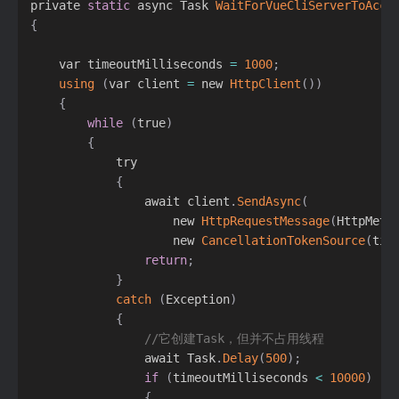
private 
static
 async Task 
WaitForVueCliServerToAcce
{
    var timeoutMilliseconds 
=
1000
;
using
(
var client 
=
 new 
HttpClient
(
)
)
{
while
(
true
)
{
            try

{
                await client
.
SendAsync
(
                    new 
HttpRequestMessage
(
HttpMeth
                    new 
CancellationTokenSource
(
tim
return
;
}
catch
(
Exception
)
{
//它创建Task，但并不占用线程
                await Task
.
Delay
(
500
)
;
if
(
timeoutMilliseconds 
<
10000
)
{