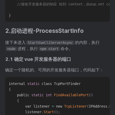
//接收开发服务器的响应 给到 context，由asp.net cor
}
2.启动进程-ProcessStartInfo
接下来进入
的内部，执行
StartVueCliServerAsync
进程，执行
命令。
node
npm start
2.1 确定 vue 开发服务器的端口
确定一个随机的、可用的开发服务器端口，代码如下：
internal 
static
{
    public 
static
int
FindAvailablePort
(
)
{
        var listener 
=
 new 
TcpListener
(
IPAddress
.
Lo
        listener
.
Start
(
)
;