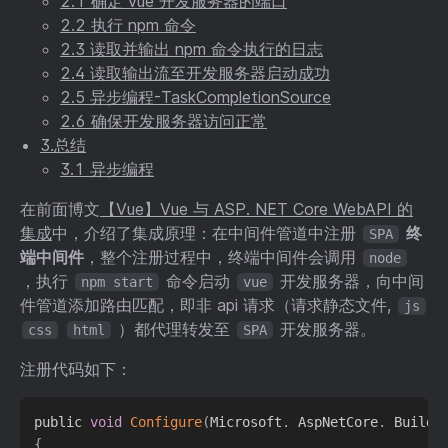
2.1 确定 vue 开发服务器的端口
2.2 执行 npm 命令
2.3 读取并输出 npm 命令执行的日志
2.4 读取输出流至开发服务器启动成功
2.5 异步编程-TaskCompletionSource
2.6 确保开发服务器访问正常
3.总结
3.1 异步编程
在前面博文
【Vue】Vue 与 ASP. NET Core WebAPI 的
集成
中，介绍了集成原理：在中间件管道中注册
终
SPA
端中间件
，整个注册过程中，终端中间件会调用
node
，执行
命令启动
开发服务器，向中间
npm start
vue
件管道添加路由匹配，即非 api 请求（请求静态文件,
js
）都代理转发至
开发服务器。
css
html
SPA
注册代码如下：
public 
void
Configure
(
Microsoft
.
 AspNetCore
.
 Builde
{