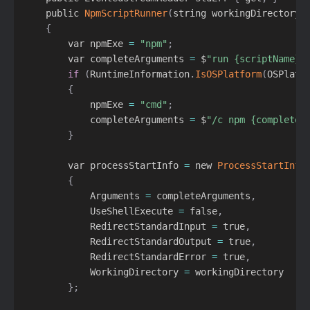
    public 
NpmScriptRunner
(
string workingDirectory
,
{
        var npmExe 
=
"npm"
;
        var completeArguments 
=
 $
"run {scriptName} 
if
(
RuntimeInformation
.
IsOSPlatform
(
OSPlatf
{
            npmExe 
=
"cmd"
;
            completeArguments 
=
 $
"/c npm {completeA
}
        var processStartInfo 
=
 new 
ProcessStartInfo
{
            Arguments 
=
 completeArguments
,
            UseShellExecute 
=
 false
,
            RedirectStandardInput 
=
 true
,
            RedirectStandardOutput 
=
 true
,
            RedirectStandardError 
=
 true
,
            WorkingDirectory 
=
 workingDirectory

}
;