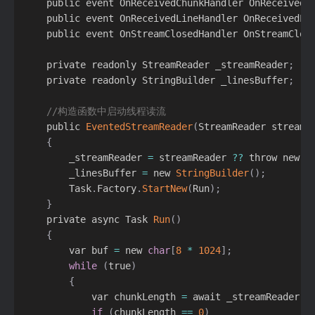
    public event OnReceivedChunkHandler OnReceivedC
    public event OnReceivedLineHandler OnReceivedLi
    public event OnStreamClosedHandler OnStreamClos
    private readonly StreamReader _streamReader
;
    private readonly StringBuilder _linesBuffer
;
//构造函数中启动线程读流
    public 
EventedStreamReader
(
StreamReader streamR
{
        _streamReader 
=
 streamReader 
?
?
 throw new 
A
        _linesBuffer 
=
 new 
StringBuilder
(
)
;
        Task
.
Factory
.
StartNew
(
Run
)
;
}
    private async Task 
Run
(
)
{
        var buf 
=
 new 
char
[
8
*
1024
]
;
while
(
true
)
{
            var chunkLength 
=
 await _streamReader
.
R
if
(
chunkLength 
==
0
)