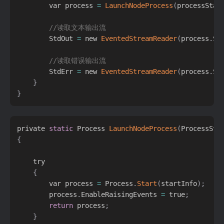
        var process 
=
LaunchNodeProcess
(
processStar
//读取文本输出流
        StdOut 
=
 new 
EventedStreamReader
(
process
.
St
//读取错误输出流
        StdErr 
=
 new 
EventedStreamReader
(
process
.
St
}
}
private 
static
 Process 
LaunchNodeProcess
(
ProcessSta
{
    try

{
        var process 
=
 Process
.
Start
(
startInfo
)
;
        process
.
EnableRaisingEvents 
=
 true
;
return
 process
;
}