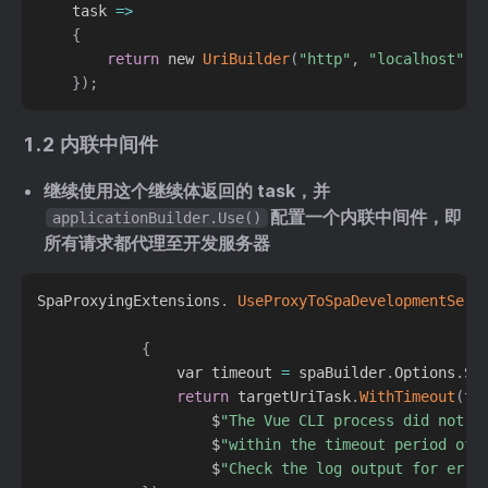
    task 
=
>
{
return
 new 
UriBuilder
(
"http"
,
"localhost"
,
 
}
)
;
1.2 内联中间件
继续使用这个继续体返回的 task，并
配置一个内联中间件，即
applicationBuilder.Use()
所有请求都代理至开发服务器
SpaProxyingExtensions
.
UseProxyToSpaDevelopmentServ
{
                var timeout 
=
 spaBuilder
.
Options
.
St
return
 targetUriTask
.
WithTimeout
(
ti
                    $
"The Vue CLI process did not s
                    $
"within the timeout period of 
                    $
"Check the log output for erro