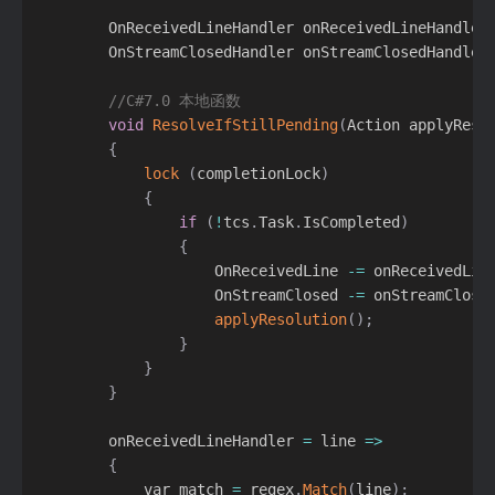
        OnReceivedLineHandler onReceivedLineHandler
        OnStreamClosedHandler onStreamClosedHandler
//C#7.0 本地函数
void
ResolveIfStillPending
(
Action applyReso
{
lock
(
completionLock
)
{
if
(
!
tcs
.
Task
.
IsCompleted
)
{
                    OnReceivedLine 
-=
 onReceivedLin
                    OnStreamClosed 
-=
 onStreamClose
applyResolution
(
)
;
}
}
}
        onReceivedLineHandler 
=
 line 
=
>
{
            var match 
=
 regex
.
Match
(
line
)
;