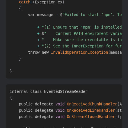
catch
(
Exception ex
)
{
        var message 
=
 $
"Failed to start 'npm'. To r
+
"[1] Ensure that 'npm' is installed a
+
 $
"    Current PATH enviroment variabl
+
"    Make sure the executable is in o
+
"[2] See the InnerException for furth
        throw new 
InvalidOperationException
(
message
}
}
{
    public delegate 
void
OnReceivedChunkHandler
(
Arr
    public delegate 
void
OnReceivedLineHandler
(
stri
    public delegate 
void
OnStreamClosedHandler
(
)
;