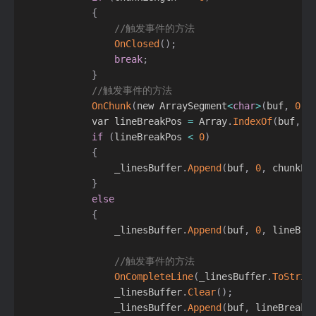
{
//触发事件的方法
OnClosed
(
)
;
break
;
}
//触发事件的方法
OnChunk
(
new ArraySegment
<
char
>
(
buf
,
0
,
 
            var lineBreakPos 
=
 Array
.
IndexOf
(
buf
,
'
if
(
lineBreakPos 
<
0
)
{
                _linesBuffer
.
Append
(
buf
,
0
,
 chunkLe
}
else
{
                _linesBuffer
.
Append
(
buf
,
0
,
 lineBre
//触发事件的方法
OnCompleteLine
(
_linesBuffer
.
ToStrin
                _linesBuffer
.
Clear
(
)
;
                _linesBuffer
.
Append
(
buf
,
 lineBreakP