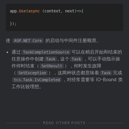
app
.
Use
(
async
(
context
,
 next
)
=
>
{
}
)
;
使
的启动与中间件注册顺滑。
ASP.NET Core
通过
可以在稍后开始和结束的
TaskCompletionSource
任意操作中创建
, 这个
，可以手动指示操
Task
Task
作何时结束（
），何时发生故障
SetResult
（
），这两种状态都意味着
完成
SetException
Task
，对经常需要等 IO-Bound 类
tcs.Task.IsCompleted
工作比较理想。
READ OTHER POSTS