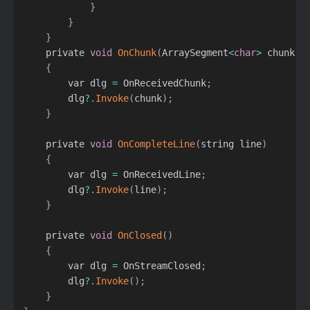
}
}
}
    private 
void
OnChunk
(
ArraySegment
<
char
>
 chunk
)
{
        var dlg 
=
 OnReceivedChunk
;
        dlg
?
.
Invoke
(
chunk
)
;
}
    private 
void
OnCompleteLine
(
string line
)
{
        var dlg 
=
 OnReceivedLine
;
        dlg
?
.
Invoke
(
line
)
;
}
    private 
void
OnClosed
(
)
{
        var dlg 
=
 OnStreamClosed
;
        dlg
?
.
Invoke
(
)
;
}