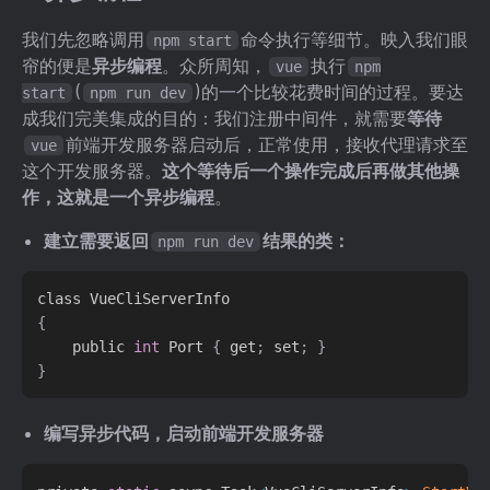
我们先忽略调用
命令执行等细节。映入我们眼
npm start
帘的便是
异步编程
。众所周知，
执行
vue
npm
(
)的一个比较花费时间的过程。要达
start
npm run dev
成我们完美集成的目的：我们注册中间件，就需要
等待
前端开发服务器启动后，正常使用，接收代理请求至
vue
这个开发服务器。
这个等待后一个操作完成后再做其他操
作，这就是一个异步编程
。
建立需要返回
结果的类：
npm run dev
{
    public 
int
 Port 
{
 get
;
 set
;
}
}
编写异步代码，启动前端开发服务器