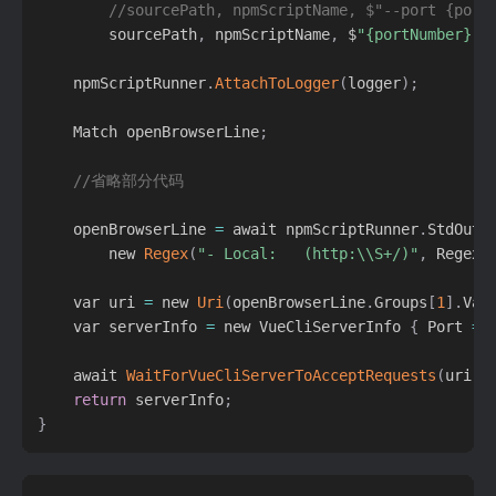
//sourcePath, npmScriptName, $"--port {port
        sourcePath
,
 npmScriptName
,
 $
"{portNumber}"
)
    npmScriptRunner
.
AttachToLogger
(
logger
)
;
    Match openBrowserLine
;
//省略部分代码
    openBrowserLine 
=
 await npmScriptRunner
.
StdOut
.
        new 
Regex
(
"- Local:   (http:\\S+/)"
,
 RegexO
    var uri 
=
 new 
Uri
(
openBrowserLine
.
Groups
[
1
]
.
Val
    var serverInfo 
=
 new VueCliServerInfo 
{
 Port 
=
 
    await 
WaitForVueCliServerToAcceptRequests
(
uri
)
;
return
 serverInfo
;
}