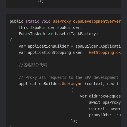
}
)
;
public 
static
void
UseProxyToSpaDevelopmentServer
(
    this ISpaBuilder spaBuilder
,
    Func
<
Task
<
Uri
>>
 baseUriTaskFactory
)
{
    var applicationBuilder 
=
 spaBuilder
.
Application
    var applicationStoppingToken 
=
GetStoppingToken
//省略部分代码
// Proxy all requests to the SPA development se
    applicationBuilder
.
Use
(
async
(
context
,
 next
)
=
>
{
                               var didProxyRequest 
                                   await SpaProxy
.
P
                                   context
,
 neverTi
                                   proxy404s
:
 true
)
}
)
;