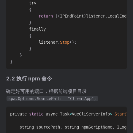
        try

{
return
(
(
IPEndPoint
)
listener
.
LocalEndpo
}
        finally

{
            listener
.
Stop
(
)
;
}
}
}
2.2 执行 npm 命令
确定好可用的端口，根据前端项目目录
spa.Options.SourcePath = "ClientApp";
private 
static
 async Task
<
VueCliServerInfo
>
StartVu
    string sourcePath
,
 string npmScriptName
,
 ILogge