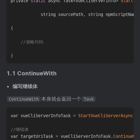
private 
static
 async Task
<
VueCliServerInfo
>
StartVu
            string sourcePath
,
 string npmScriptName
{
//省略代码
}
1.1 ContinueWith
编写继续体
本身就会返回一个
ContinueWith
Task
var vueCliServerInfoTask 
=
StartVueCliServerAsync
(
s
//继续体
var targetUriTask 
=
 vueCliServerInfoTask
.
ContinueWi