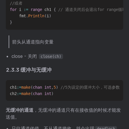
//或者
for
 i 
:=
range
 ch1 
{
// 通道关闭后会退出for range循环
    fmt
.
Println
(
i
)
}
箭头从通道指向变量
close - 关闭
close(ch)
2.3.3 缓冲与无缓冲
ch1
:=
make
(
chan
int
,
5
)
//5为设定的缓冲大小，可选参数
ch2
:=
make
(
chan
int
)
无缓冲的通道
，无缓冲的通道只有在接收值的时候才能发
送值。
只往通道传值，不从通道接收，就会出现
deadlock