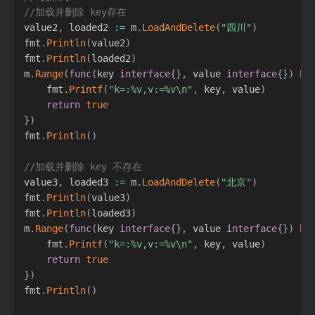
//加载并删除 key存在
value2
,
 loaded2 
:=
 m
.
LoadAndDelete
(
"四川"
)
fmt
.
Println
(
value2
)
fmt
.
Println
(
loaded2
)
m
.
Range
(
func
(
key 
interface
{
}
,
 value 
interface
{
}
)
bo
    fmt
.
Printf
(
"k=:%v,v:=%v\n"
,
 key
,
 value
)
return
true
}
)
fmt
.
Println
(
)
//加载并删除 key 不存在
value3
,
 loaded3 
:=
 m
.
LoadAndDelete
(
"北京"
)
fmt
.
Println
(
value3
)
fmt
.
Println
(
loaded3
)
m
.
Range
(
func
(
key 
interface
{
}
,
 value 
interface
{
}
)
bo
    fmt
.
Printf
(
"k=:%v,v:=%v\n"
,
 key
,
 value
)
return
true
}
)
fmt
.
Println
(
)