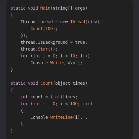
static
void
Main
(
string
[
]
 args
)
{
    Thread thread 
=
 new 
Thread
(
(
)
=
>
{
Count
(
100
)
;
}
)
;
    thread
.
IsBackground 
=
 true
;
    thread
.
Start
(
)
;
for
(
int
 i 
=
0
;
 i 
<
10
;
 i
++
)
        Console
.
Write
(
"x\n"
)
;
}
static
void
Count
(
object times
)
{
int
 count 
=
(
int
)
times
;
for
(
int
 i 
=
0
;
 i 
<
100
;
 i
++
)
{
        Console
.
WriteLine
(
i
)
;
;
}
}