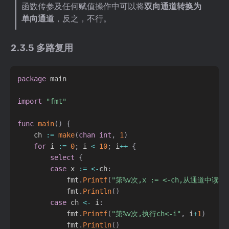
函数传参及任何赋值操作中可以将
双向通道转换为
单向通道
，反之，不行。
2.3.5 多路复用
package
 main

import
"fmt"
func
main
(
)
{
	ch 
:=
make
(
chan
int
,
1
)
for
 i 
:=
0
;
 i 
<
10
;
 i
++
{
select
{
case
 x 
:=
<-
ch
:
			fmt
.
Printf
(
"第%v次,x := <-ch,从通道中读取
			fmt
.
Println
(
)
case
 ch 
<-
 i
:
			fmt
.
Printf
(
"第%v次,执行ch<-i"
,
 i
+
1
)
			fmt
.
Println
(
)