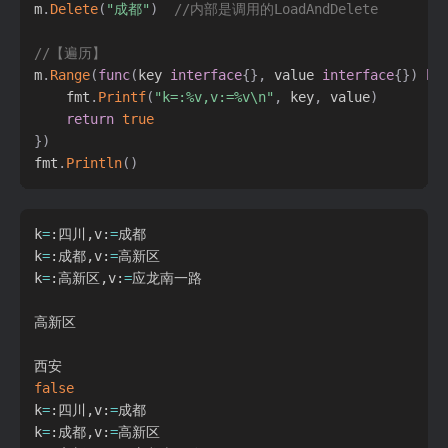
m
.
Delete
(
"成都"
)
//内部是调用的LoadAndDelete
//【遍历】
m
.
Range
(
func
(
key 
interface
{
}
,
 value 
interface
{
}
)
bo
    fmt
.
Printf
(
"k=:%v,v:=%v\n"
,
 key
,
 value
)
return
true
}
)
fmt
.
Println
(
)
k
=
:四川,v:
=
成都

k
=
:成都,v:
=
高新区

k
=
:高新区,v:
=
应龙南一路

高新区

false
k
=
:四川,v:
=
成都

k
=
:成都,v:
=
高新区
