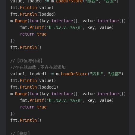
value
,
 loaded 
:=
 m
.
LoadOrStore
(
"陕西"
,
"西安"
)
fmt
.
Println
(
value
)
fmt
.
Println
(
loaded
)
m
.
Range
(
func
(
key 
interface
{
}
,
 value 
interface
{
}
)
bo
    fmt
.
Printf
(
"k=:%v,v:=%v\n"
,
 key
,
 value
)
return
true
}
)
fmt
.
Println
(
)
//【取值与创建】
//存在就加载，不存在就添加
value1
,
 loaded1 
:=
 m
.
LoadOrStore
(
"四川"
,
"成都"
)
fmt
.
Println
(
value1
)
fmt
.
Println
(
loaded1
)
m
.
Range
(
func
(
key 
interface
{
}
,
 value 
interface
{
}
)
bo
    fmt
.
Printf
(
"k=:%v,v:=%v\n"
,
 key
,
 value
)
return
true
}
)
fmt
.
Println
(
)
//【删除】