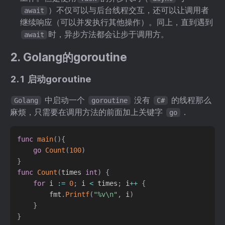
）不仅可以与后台线程交互，还可以让调用者
await
继续响应（可以并发执行其他操作）。同上，直到遇到
时，异步方法都会让步于调用方。
await
2. Golang的goroutine
2.1 启动goroutine
中启动一个
没有
的线程那么
Golang
goroutine
C#
麻烦，只需要在调用方法的前面加上关键字
.
go
func
main
(
)
{
go
Count
(
100
)
}
func
Count
(
times 
int
)
{
for
 i 
:=
0
;
 i 
<
 times
;
 i
++
{
		fmt
.
Printf
(
"%v\n"
,
 i
)
}
}