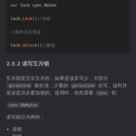
var
 lock sync
.
Mutex

lock
.
Lock
(
)
//加锁
//操作公共资源
lock
.
Unlock
(
)
//解锁
2.5.2 读写互斥锁
互斥锁是完全互斥的，如果是读多写少，大部分
都在读，少量的
在写，这时并
goroutine
goroutine
发读是没必要加锁的。使用时，依然需要
包:
sync
sync.RWMutex
读写锁分为两种：
读锁