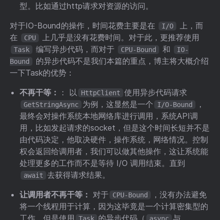
型。比如通过http请求对资源的访问。
对于IO-Bound的操作，时间花费主要是在
上，而
I/O
在
上几乎是没有花费时间。对于此，更推荐使用
CPU
编写异步代码，而对于
和
Task
CPU-Bound
IO-
的异步代码不是我们本篇的重点，博主将大概介绍
Bound
一下Task的优势：
不再干等：
： 以
使用异步代码请求
HttpClient
为例，这显然是一个
，
GetStringAsync
I/O-Bound
最终会对操作系统本地网络库进行调用，系统API调
用，比如发起请求的socket，但是这个时间长短并不是
由代码决定，他取决硬件，操作系统，网络情况。控制
权会返回给调用者，我们可以做其他操作，这让系统能
处理更多的工作而不是等待 I/O 调用结束。直到
去获得请求结果。
await
让调用者不再干等：
对于
，没有办法避免
CPU-Bound
将一个线程用于计算，因为这毕竟是一个计算密集型的
工作。但是使用
的异步代码（
与
Task
async