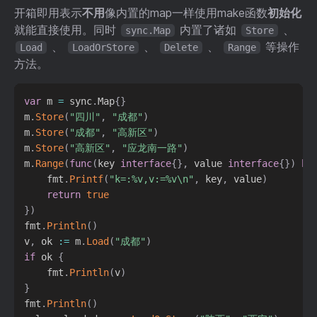
开箱即用表示
不用
像内置的map一样使用make函数
初始化
就能直接使用。同时
内置了诸如
、
sync.Map
Store
、
、
、
等操作
Load
LoadOrStore
Delete
Range
方法。
var
 m 
=
 sync
.
Map
{
}
m
.
Store
(
"四川"
,
"成都"
)
m
.
Store
(
"成都"
,
"高新区"
)
m
.
Store
(
"高新区"
,
"应龙南一路"
)
m
.
Range
(
func
(
key 
interface
{
}
,
 value 
interface
{
}
)
bo
    fmt
.
Printf
(
"k=:%v,v:=%v\n"
,
 key
,
 value
)
return
true
}
)
fmt
.
Println
(
)
v
,
 ok 
:=
 m
.
Load
(
"成都"
)
if
 ok 
{
    fmt
.
Println
(
v
)
}
fmt
.
Println
(
)