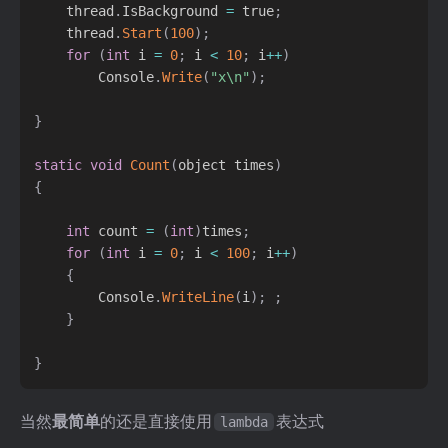
    thread
.
IsBackground 
=
 true
;
    thread
.
Start
(
100
)
;
for
(
int
 i 
=
0
;
 i 
<
10
;
 i
++
)
        Console
.
Write
(
"x\n"
)
;
}
static
void
Count
(
object times
)
{
int
 count 
=
(
int
)
times
;
for
(
int
 i 
=
0
;
 i 
<
100
;
 i
++
)
{
        Console
.
WriteLine
(
i
)
;
;
}
}
当然
最简单
的还是直接使用
表达式
lambda