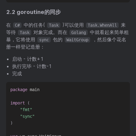
2.2 goroutine的同步
在
中的任务(
)可以使用
来
C#
Task
Task.WhenAll
等待
对象完成。而在
中就看起来简单粗
Task
Golang
暴，它将使用
包的
，然后像个花名
sync
WaitGroup
册一样登记造册：
启动 - 计数+1
执行完毕 - 计数-1
完成
package
 main

import
(
"fmt"
"sync"
)