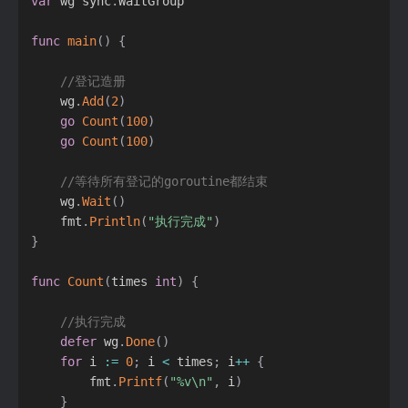
var
 wg sync
.
WaitGroup

func
main
(
)
{
//登记造册
	wg
.
Add
(
2
)
go
Count
(
100
)
go
Count
(
100
)
//等待所有登记的goroutine都结束
	wg
.
Wait
(
)
	fmt
.
Println
(
"执行完成"
)
}
func
Count
(
times 
int
)
{
//执行完成
defer
 wg
.
Done
(
)
for
 i 
:=
0
;
 i 
<
 times
;
 i
++
{
		fmt
.
Printf
(
"%v\n"
,
 i
)
}