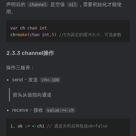
声明后的
是空值
, 需要初始化才能使
channel
nil
用。
var
 ch 
chan
int
ch
=
make
(
chan
int
,
5
)
//5为设定的缓冲大小，可选参数
2.3.3 channel操作
操作三板斧：
send - 发送
ch<-100
箭头从值指向通道
receive - 接收
value:=<-ch
i
,
 ok 
:=
<-
ch1 
// 通道关闭后再取值ok=false