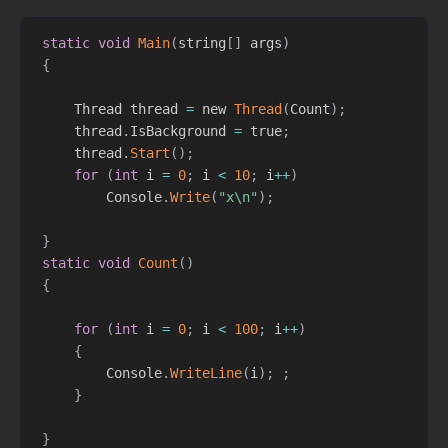
static
void
Main
(
string
[
]
 args
)
{
     Thread thread 
=
 new 
Thread
(
Count
)
;
     thread
.
IsBackground 
=
 true
;
     thread
.
Start
(
)
;
for
(
int
 i 
=
0
;
 i 
<
10
;
 i
++
)
         Console
.
Write
(
"x\n"
)
;
}
static
void
Count
(
)
{
for
(
int
 i 
=
0
;
 i 
<
100
;
 i
++
)
{
         Console
.
WriteLine
(
i
)
;
;
}
}