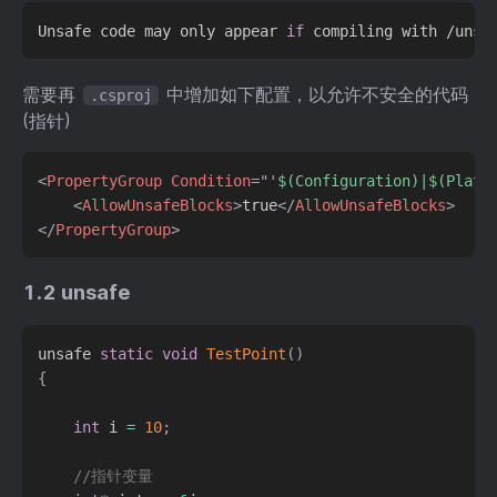
Unsafe code may only appear 
if
需要再
中增加如下配置，以允许不安全的代码
.csproj
(指针)
<
PropertyGroup
Condition
=
"
'
$(Configuration)|$(Platf
<
AllowUnsafeBlocks
>
true
</
AllowUnsafeBlocks
>
</
PropertyGroup
>
1.2 unsafe
unsafe 
static
void
TestPoint
(
)
{
int
 i 
=
10
;
//指针变量