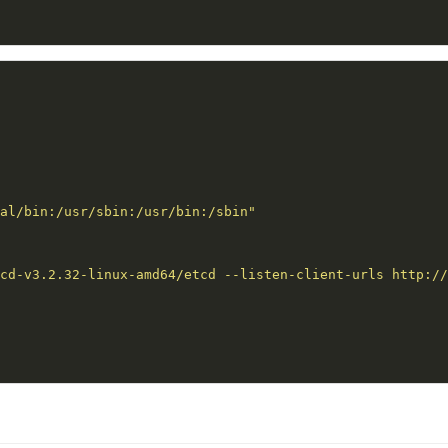
al/bin:/usr/sbin:/usr/bin:/sbin"
cd-v3.2.32-linux-amd64/etcd --listen-client-urls http://