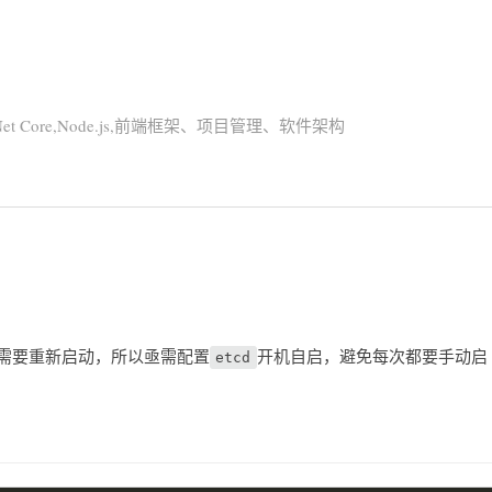
Net Core,Node.js,前端框架、项目管理、软件架构
需要重新启动，所以亟需配置
开机自启，避免每次都要手动启
etcd