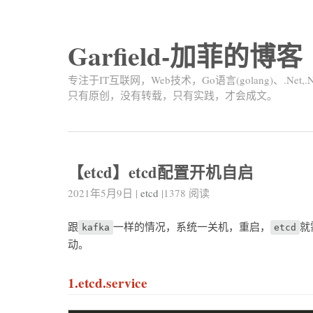
Garfield-加菲的博客
专注于IT互联网，Web技术，Go语言(golang)、.Net,.
只有原创，没有转载，只有实践，才会成文。
【etcd】etcd配置开机自启
2021年5月9日
|
etcd
|
1378
阅读
跟
一样的情况，系统一关机，重启，
就
kafka
etcd
动。
1.etcd.service