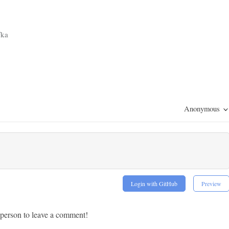
ka
Anonymous
Login with GitHub
Preview
t person to leave a comment!