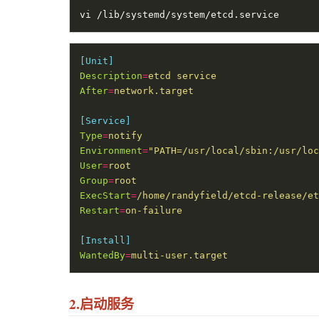
[Unit]
Description
=
etcd service
After
=
network.target
[Service]
Type
=
notify
Environment
=
"PATH=/usr/local/sbin:/usr/loc
User
=
root
Group
=
root
ExecStart
=
/home/randyfield/etcd-release/et
Restart
=
on-failure
[Install]
WantedBy
=
multi-user.target
2.启动服务