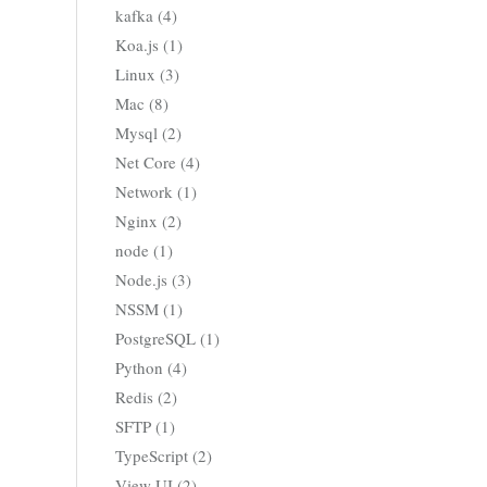
kafka (4)
Koa.js (1)
Linux (3)
Mac (8)
Mysql (2)
Net Core (4)
Network (1)
Nginx (2)
node (1)
Node.js (3)
NSSM (1)
PostgreSQL (1)
Python (4)
Redis (2)
SFTP (1)
TypeScript (2)
View UI (2)