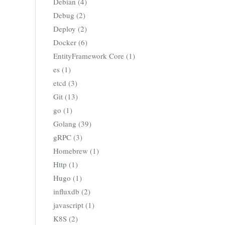
Debian (4)
Debug (2)
Deploy (2)
Docker (6)
EntityFramework Core (1)
es (1)
etcd (3)
Git (13)
go (1)
Golang (39)
gRPC (3)
Homebrew (1)
Http (1)
Hugo (1)
influxdb (2)
javascript (1)
K8S (2)