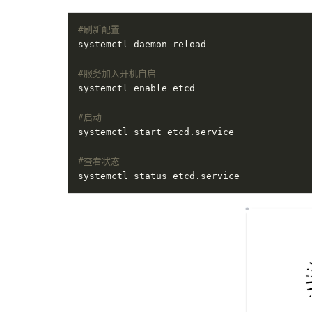
#刷新配置
#服务加入开机自启
#启动
#查看状态