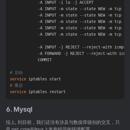
            -A INPUT -i lo -j ACCEPT

            -A INPUT -m state --state NEW -m tcp -p 
            -A INPUT -m state --state NEW -m tcp -p 
            -A INPUT -m state --state NEW -m tcp -p 
            -A INPUT -m state --state NEW -m tcp -p 
            -A INPUT -m state --state NEW -m tcp -p 
            -A INPUT -j REJECT --reject-with icmp-ho
            -A FORWARD -j REJECT --reject-with icmp-
            COMMIT

# 启动
service
# 重启
service
6. Mysql
综上, 到目前，我们还没有涉及与数据库级别的交互，只
是.net core在linux上发布经历的环境配置。