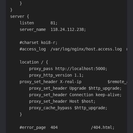
	}

}

server {

	listen       81;

	server_name  118.24.112.238;

	#charset koi8-r;

	#access_log  /var/log/nginx/host.access.log  main;

	location / {

		proxy_pass http://localhost:5000;

		proxy_http_version 1.1;

	proxy_set_header X-real-ip           $remote_addr;

		proxy_set_header Upgrade $http_upgrade;

		proxy_set_header Connection keep-alive;

		proxy_set_header Host $host;

		proxy_cache_bypass $http_upgrade;

	}

	#error_page  404              /404.html;
