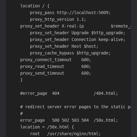
	location / {

		proxy_pass http://localhost:5009;

		proxy_http_version 1.1;

	proxy_set_header X-real-ip           $remote_addr;

		proxy_set_header Upgrade $http_upgrade;

		proxy_set_header Connection keep-alive;

		proxy_set_header Host $host;

		proxy_cache_bypass $http_upgrade;

	proxy_connect_timeout    600;

	proxy_read_timeout       600;

	proxy_send_timeout       600;

	}

	#error_page  404              /404.html;

	# redirect server error pages to the static page /50x.html

	#

	error_page   500 502 503 504  /50x.html;

	location = /50x.html {

		root   /usr/share/nginx/html;
