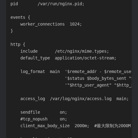
pid        /var/run/nginx.pid;

events {

	worker_connections  1024;

}

http {

	include       /etc/nginx/mime.types;

	default_type  application/octet-stream;

	log_format  main  '$remote_addr - $remote_user [$time_local] "$request" '

					  '$status $body_bytes_sent "$http_referer" '

					  '"$http_user_agent" "$http_x_forwarded_for"';

	access_log  /var/log/nginx/access.log  main;

	sendfile        on;

	#tcp_nopush     on;

	client_max_body_size  2000m;  #最大限制为2000M --万一你的web需要上传文件或者图片等大文件
