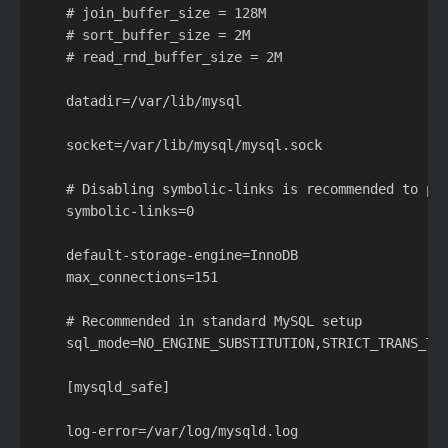
    # join_buffer_size = 128M

    # sort_buffer_size = 2M

    # read_rnd_buffer_size = 2M

    datadir=/var/lib/mysql

    socket=/var/lib/mysql/mysql.sock

    # Disabling symbolic-links is recommended to pre
    symbolic-links=0

    default-storage-engine=InnoDB

    max_connections=151

    # Recommended in standard MySQL setup

    sql_mode=NO_ENGINE_SUBSTITUTION,STRICT_TRANS_TAB
    [mysqld_safe]

    log-error=/var/log/mysqld.log
