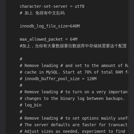
    character-set-server = utf8

    # 加上 免得有中文乱码

    innodb_log_file_size=640M

    max_allowed_packet = 64M

    #加上，当你有大量数据要往数据库中存储就需要这个配置，例
    #

    # Remove leading # and set to the amount of RAM 
    # cache in MySQL. Start at 70% of total RAM for 
    # innodb_buffer_pool_size = 128M

    #

    # Remove leading # to turn on a very important d
    # changes to the binary log between backups.

    # log_bin

    #

    # Remove leading # to set options mainly useful 
    # The server defaults are faster for transaction
    # Adjust sizes as needed, experiment to find the