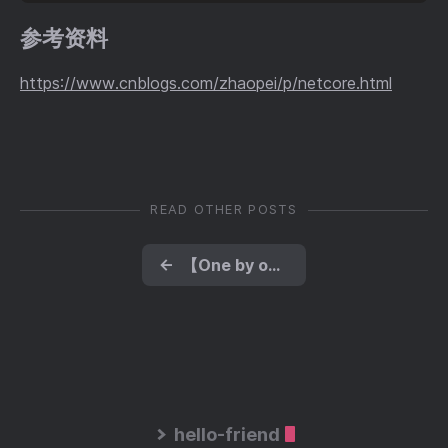
参考资料
https://www.cnblogs.com/zhaopei/p/netcore.html
READ OTHER POSTS
←
【One by one系列】一步步开始使用Redis吧(一)
hello-friend