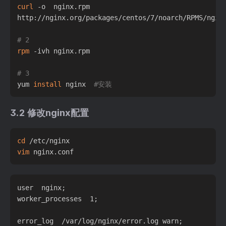
curl
 -o  nginx.rpm

http://nginx.org/packages/centos/7/noarch/RPMS/nginx
# 2
rpm
 -ivh nginx.rpm

# 3
yum 
install
 nginx  
#安装
3.2 修改nginx配置
cd
vim
user  nginx;

worker_processes  1;

error_log  /var/log/nginx/error.log warn;
