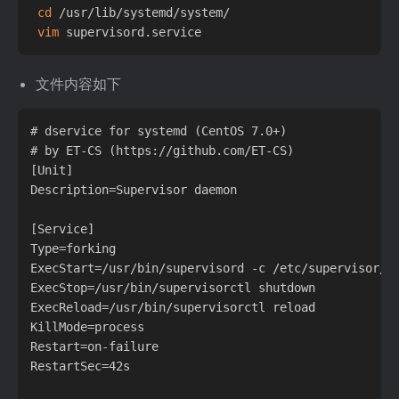
cd
 /usr/lib/systemd/system/

vim
文件内容如下
# dservice for systemd (CentOS 7.0+)

# by ET-CS (https://github.com/ET-CS)

[Unit]

Description=Supervisor daemon

[Service]

Type=forking

ExecStart=/usr/bin/supervisord -c /etc/supervisor/
ExecStop=/usr/bin/supervisorctl shutdown

ExecReload=/usr/bin/supervisorctl reload

KillMode=process

Restart=on-failure

RestartSec=42s
