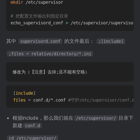
mkdir
 /etc/supervisor

# 把配置文件输出到指定目录
echo_supervisord_conf 
>
 /etc/supervisor/supervisord
其中
的文件最后：
supervisord.conf
;[include]
;files = relative/directory/*.ini
[
include
]
files
=
 conf
.
d/*
.
conf 
#守护/etc/supervisor/conf.d
根据include，那么我们就在
目录下
/etc/supervisor/
新建
conf.d
cd /etc/supervisor/