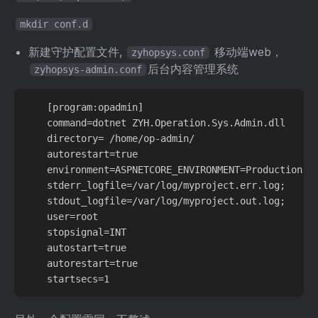
mkdir conf.d
新建守护配置文件,
移动端web，
zyhopsys.conf
后台内容管理系统
zyhopsys-admin.conf
    [program:opadmin]

    command=dotnet ZYH.Operation.Sys.Admin
    directory= /home/op-admin/           
    autorestart=true                          
    environment=ASPNETCORE_ENVIRONMENT=Productio
    stderr_logfile=/var/log/myproject.err.log;  
    stdout_logfile=/var/log/myproject.out.log;  
    user=root                                  
    stopsignal=INT

    autostart=true

    autorestart=true
