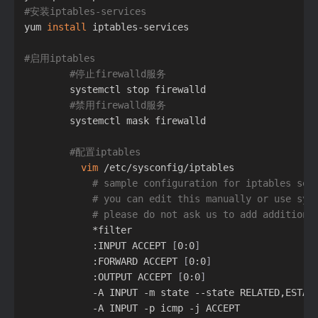
#安装iptables-services
yum 
install
 iptables-services

#启用iptables
#停止firewalld服务
        systemctl stop firewalld

#禁用firewalld服务
        systemctl mask firewalld

#配置iptables
vim
 /etc/sysconfig/iptables

# sample configuration for iptables ser
# you can edit this manually or use sys
# please do not ask us to add additiona
            *filter

            :INPUT ACCEPT 
[
0:0
]
            :FORWARD ACCEPT 
[
0:0
]
            :OUTPUT ACCEPT 
[
0:0
]
            -A INPUT -m state --state RELATED,ESTABL
            -A INPUT -p icmp -j ACCEPT
