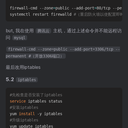
firewall-cmd --zone
=
public --add-port
=
80/tcp --perm
systemctl restart firewalld 
#（重启防火墙以使配置即时
but, 我在使用
主机，通过上述命令并不能远程访
腾讯云
问
mysql
firewall-cmd --zone=public --add-port=3306/tcp --
permanent #（开放3306端口）
最后改用iptables
5.2
iptables
#先检查是否安装了iptables
service
#安装iptables
yum 
install
#升级iptables