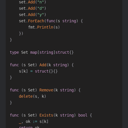
	set
.
Add
(
"n"
)
	set
.
Add
(
"d"
)
	set
.
Add
(
"y"
)
	set
.
ForEach
(
func
(
s 
string
)
{
		fmt
.
Println
(
s
)
}
)
}
type
 Set 
map
[
string
]
struct
{
}
func
(
s Set
)
Add
(
k 
string
)
{
	s
[
k
]
=
struct
{
}
{
}
}
func
(
s Set
)
Remove
(
k 
string
)
{
delete
(
s
,
 k
)
}
func
(
s Set
)
Exists
(
k 
string
)
bool
{
_
,
 ok 
:=
 s
[
k
]
return