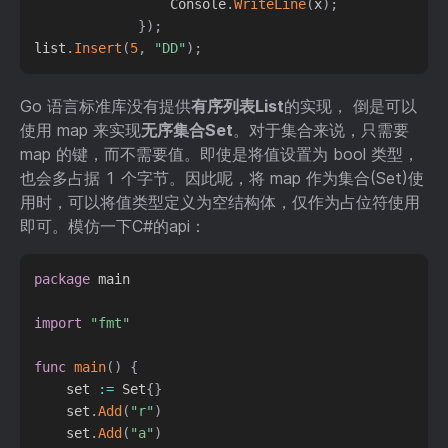
                 Console
.
WriteLine
(
x
)
;
}
)
;
list
.
Insert
(
5
,
"DD"
)
;
Go 语言标准库没有提供
有序列表List
的实现， 倒是可以
使用 map 来实现
无序集合Set
。对于集合来说，只需要
map 的键，而不需要值。即使是将值设置为 bool 类型，
也会多占据 1 个字节。因此呢，将 map 作为集合(Set)使
用时，可以将值类型定义为空结构体，仅作为占位符使用
即可。模仿一下C#的api：
package
 main

import
"fmt"
func
main
(
)
{
	set 
:=
 Set
{
}
	set
.
Add
(
"r"
)
	set
.
Add
(
"a"
)