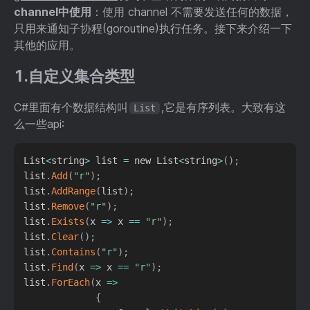
channel中使用
：使用 channel 不需要发送任何的数据，
只用来通知子协程(goroutine)执行任务。接下来介绍一下
其他的应用。
1.自定义集合类型
C#里面有个数据结构叫
,它是有序列表。大致有这
List
么一些api:
List
<
string
>
 list 
=
 new List
<
string
>
(
)
;
list
.
Add
(
"r"
)
;
list
.
AddRange
(
list
)
;
list
.
Remove
(
"r"
)
;
list
.
Exists
(
x 
=
>
 x 
==
"r"
)
;
list
.
Clear
(
)
;
list
.
Contains
(
"r"
)
;
list
.
Find
(
x 
=
>
 x 
==
"r"
)
;
list
.
ForEach
(
x 
=
>
{