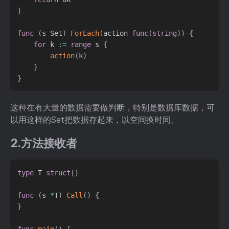
}
func
(
s Set
)
ForEach
(
action 
func
(
string
)
)
{
for
 k 
:=
range
 s 
{
action
(
k
)
}
}
这种在有大量的数据需要做判断，特别是数据库数据，可
以用这样的Set把数据存起来，以空间换时间。
2.方法接收者
type
 T 
struct
{
}
func
(
s 
*
T
)
Call
(
)
{
}
func
main
(
)
{