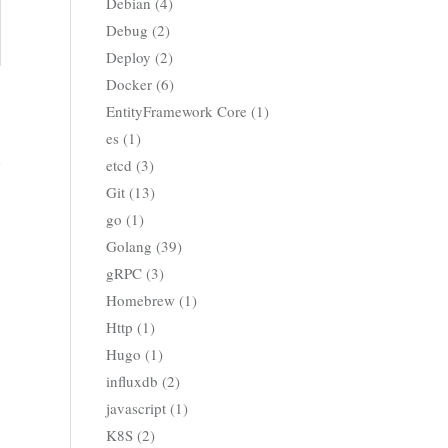
Debian (4)
Debug (2)
Deploy (2)
Docker (6)
EntityFramework Core (1)
es (1)
etcd (3)
Git (13)
go (1)
Golang (39)
gRPC (3)
Homebrew (1)
Http (1)
Hugo (1)
influxdb (2)
javascript (1)
K8S (2)