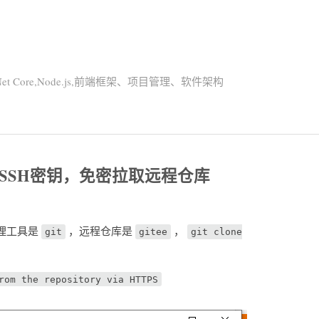
Net Core,Node.js,前端框架、项目管理、软件架构
步生成SSH密钥，免密拉取远程仓库
理工具是
，远程仓库是
，
git
gitee
git clone
rom the repository via HTTPS