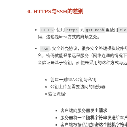
0. HTTPS与SSH的差别
: 使用
到
里使用
HTTPS
https
git Bash
clo
码，这也是https方式的麻烦之处。
: 安全外壳协议，很多安全终端模拟软件
SSH
名，密码就能登录远程服务（网络连通的情况下
全验证是基于密钥，git便是采用的这种方式与
创建一对RSA公钥与私钥
公钥上传至需要访问的服务器
验证流程:
请求
客户端向服务器发出
随机字符串
服务器将一个
发送给客
加密这个随机字符
客户端根据私钥