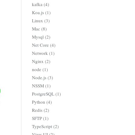
kafka (4)
Koa.js (1)
Linux (3)
Mac (8)
Mysql (2)
Net Core (4)
Network (1)
Nginx (2)
node (1)
Node.js (3)
NSSM (1)
PostgreSQL (1)
Python (4)
Redis (2)
SFTP (1)
TypeScript (2)
View UI (2)