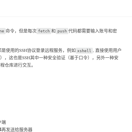
命令，但是每次
和
代码都需要输入账号和密
ne
fetch
push
都是使用的SSH协议登录远程服务，例如
, 直接使用用户
xshell
），这也是SSH其中一种安全验证（基于口令），另外一种安
远程仓库进行交互。
户端
串
再发送给服务器